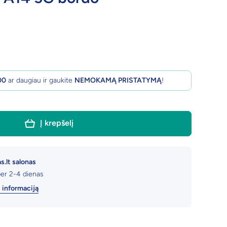
00
ar daugiau ir gaukite
NEMOKAMĄ PRISTATYMĄ
!
Į krepšelį
s.lt salonas
per 2-4 dienas
s informaciją