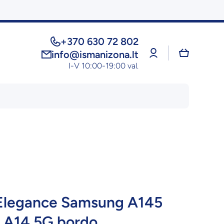
+370 630 72 802
Prisijungti
Krepšelis
info@ismanizona.lt
I-V 10:00-19:00 val.
 Elegance Samsung A145
 A14 5G bordo