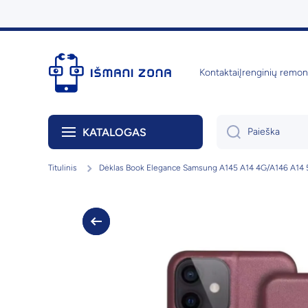
Praleisti
Kontaktai
Įrenginių remon
KATALOGAS
Paieška
Titulinis
Dėklas Book Elegance Samsung A145 A14 4G/A146 A14 
Pereiti į prekės informaciją