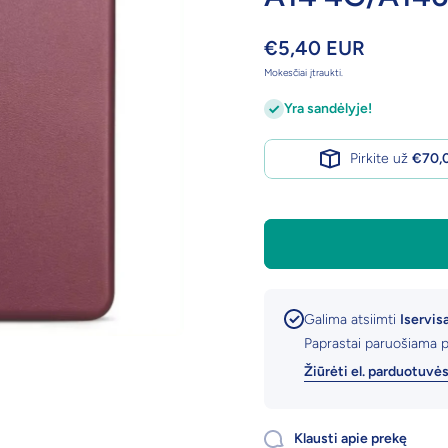
€5,40 EUR
Mokesčiai įtraukti.
Yra sandėlyje!
Pirkite už
€70,
Galima atsiimti
Iservisa
Paprastai paruošiama 
Žiūrėti el. parduotuvė
Klausti apie prekę