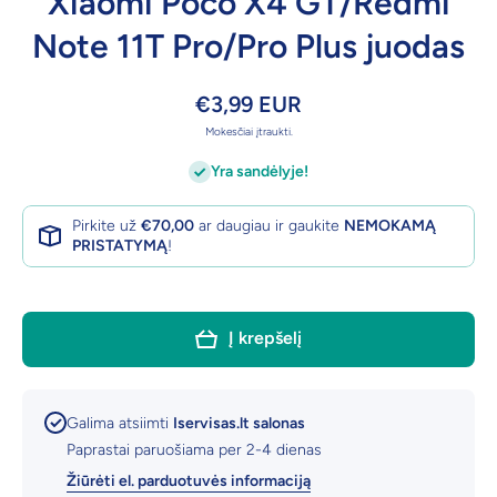
Xiaomi Poco X4 GT/Redmi
Note 11T Pro/Pro Plus juodas
€3,99 EUR
Mokesčiai įtraukti.
Yra sandėlyje!
Pirkite už
€70,00
ar daugiau ir gaukite
NEMOKAMĄ
PRISTATYMĄ
!
Į krepšelį
Galima atsiimti
Iservisas.lt salonas
Paprastai paruošiama per 2-4 dienas
Žiūrėti el. parduotuvės informaciją