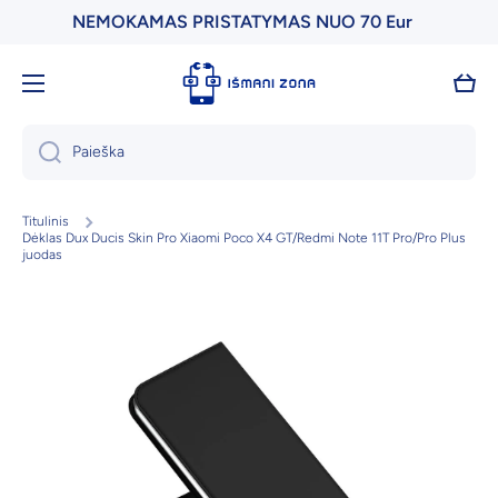
NEMOKAMAS PRISTATYMAS NUO 70 Eur
Praleisti
Krepš
Paieška
Titulinis
Dėklas Dux Ducis Skin Pro Xiaomi Poco X4 GT/Redmi Note 11T Pro/Pro Plus
juodas
Pereiti į prekės informaciją